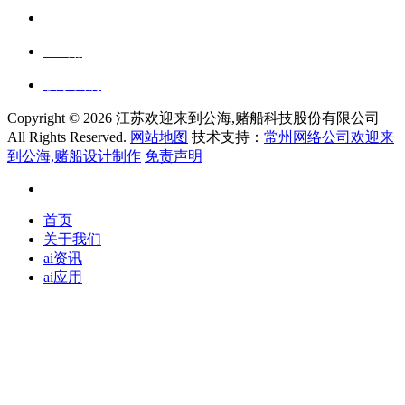
ai资讯
ai应用
联系我们
Copyright ©
2026 江苏欢迎来到公海,赌船科技股份有限公司
All Rights Reserved.
网站地图
技术支持：
常州网络公司欢迎来
到公海,赌船设计制作
免责声明
首页
关于我们
ai资讯
ai应用