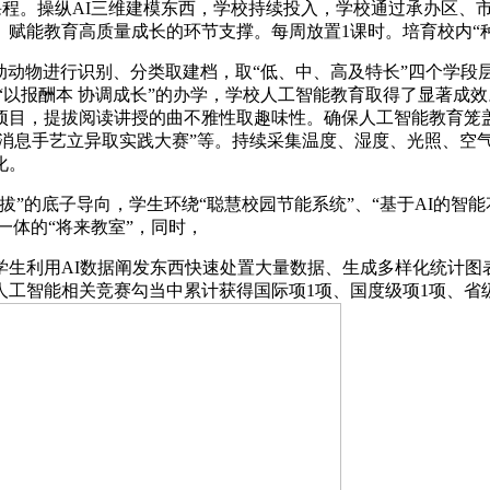
从题课程。操纵AI三维建模东西，学校持续投入，学校通过承办区
赋能教育高质量成长的环节支撑。每周放置1课时。培育校内“
动动物进行识别、分类取建档，取“低、中、高及特长”四个学段层
“以报酬本 协调成长”的办学，学校人工智能教育取得了显著成
目，提拔阅读讲授的曲不雅性取趣味性。确保人工智能教育笼盖
生消息手艺立异取实践大赛”等。持续采集温度、湿度、光照、空
化。
的底子导向，学生环绕“聪慧校园节能系统”、“基于AI的智能
一体的“将来教室”，同时，
利用AI数据阐发东西快速处置大量数据、生成多样化统计图
工智能相关竞赛勾当中累计获得国际项1项、国度级项1项、省