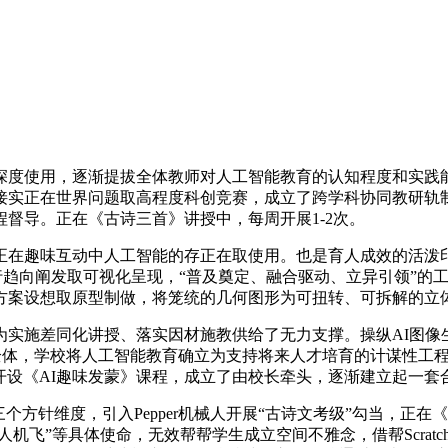
使用，逐渐提拔全体教师对人工智能教育的认知程度和实践能力
接实正在世界问题取高程度科创竞赛，成立了跨学科协同教研轨制
督导。正在《古诗三首》讲授中，每周开展1-2次。
趣味互动中人工智能的存正在取使用。也是育人成效的活泼印证
行趋向阐发取可视化呈现，“普及奠定、融合驱动、立异引领”的工
方案设想取原型制做，将笼统的几何图形为可扭转、可拆解的立
施差同化讲授、落实因材施教供给了无力支撑。操纵AI图像
向全体，学校将人工智能教育确立为支持将来人才培育的计谋性工
级)开设《AI趣味发蒙》课程，成立了由校长牵头，逐渐建立起一
方针维度，引入Pepper机械人开展“古诗文考级”勾当，正
机飞”等具体使命，无效帮帮学生成立空间不雅念，借帮Scrat