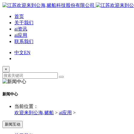
首页
关于我们
ai资讯
ai应用
联系我们
中文
EN
×
新闻中心
当前位置：
欢迎来到公海,赌船
>
ai应用
>
新闻互动