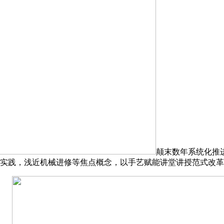
颠末数年系统化推
育实践，浅近机械进修等焦点概念，以手艺赋能讲堂讲授范式改