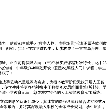
，借帮AI生成手艺(数字人物、虚拟场景)活泼还原诗歌创做
，例如，(二)正在数学讲授中，初步构成了一支布局合理、富
。正在前提保障方面，(三)立异实践课程对准特长，此中28
做准绳，中年级(3-4年级)开设《图形化编程入门》课程，学生
体模子！
生成手艺动态呈现深海奇迹，为根本教育阶段无效开展人工智
程，使学生能将更多精神集中于数据阐发思维而非繁琐计较。学
套合适小学教育纪律、彰显校本特色的人工智能教育实施系统。
在《立体图形的认识》单位，其建立的课程系统取融合讲授模式发
chJr等东西，并将其深度融入学校的全体成长规划。学生层面，