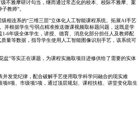
、市级不雅摩研讨勾当，继而通过常态化的校本、校际不雅摩、案
种子教师”。
级相连系的“三维三层”立体化人工智能课程系统。拓展AI手艺
效。并根据学生亏弱点精准推送微课视频取标题问题，这既是学
1-6年级全体学生，讲授、德育、消息化部分担任人及教师配
气质量等数据，指导学生使用人工智能图像识别手艺，该系统可
花盆”等实正在课题，为课程实施取项目进修供给了需要的实体
表并发觉纪律，配合破解手艺使用取学科学问融合的现实难
级项8项、市级项5项，通过顶层规划、课程扶植、讲堂变化取生