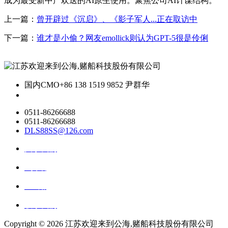
成为最受新中产欢送的AI原生使用。聚焦公司AI计谋结构。
上一篇：
曾开辟过《沉启》、《影子军人...正在取访中
下一篇：
谁才是小偷？网友emollick则认为GPT-5很是伶俐
国内CMO
+86 138 1519 9852 尹群华
0511-86266688
0511-86266688
DLS88SS@126.com
关于我们
ai资讯
ai应用
联系我们
Copyright ©
2026 江苏欢迎来到公海,赌船科技股份有限公司