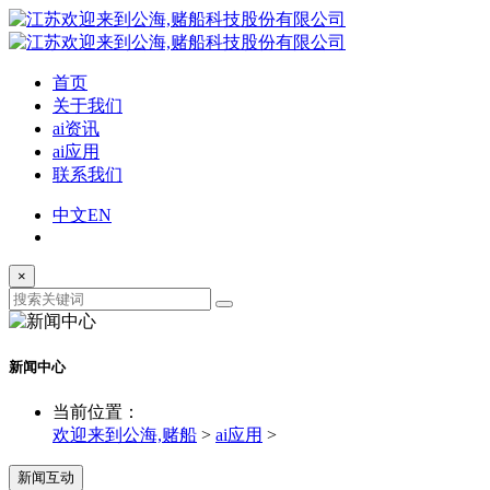
首页
关于我们
ai资讯
ai应用
联系我们
中文
EN
×
新闻中心
当前位置：
欢迎来到公海,赌船
>
ai应用
>
新闻互动