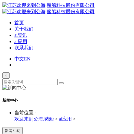
首页
关于我们
ai资讯
ai应用
联系我们
中文
EN
×
新闻中心
当前位置：
欢迎来到公海,赌船
>
ai应用
>
新闻互动