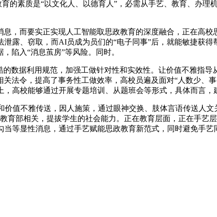
思政教育的素质是“以文化人、以德育人”，必需从手艺、教育、办
，而要实正实现人工智能取思政教育的深度融合，正在高校思
法泄露、窃取，而AI员成为员们的“电子同事”后，就能敏捷获
，陷入“消息茧房”等风险。同时。
的数据利用规范，加强工做针对性和实效性。让价值不雅指导从“
相关法令，提高了事务性工做效率，高校员遍及面对“人数少、事
本上，高校能够通过开展专题培训、从题班会等形式，具体而言，
价值不雅传送，因人施策，通过眼神交换、肢体言语传送人文关怀
）按照教育部相关，提拔学生的社会能力。正在教育层面，正在手艺
取勾当等显性消息，通过手艺赋能思政教育新范式，同时避免手艺