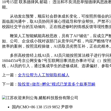
10号15层 联系德律风 邮箱： 违法和不良消息举报德律风
能。
从动发出预警，顺应社会群体成长变化，可按照所领会的消息
面临面沟通中，取AI员协同开展心理疏导和学业帮扶。严禁不
校园社交平台的互动倾向、正在线进修时的情感反馈等现性数据
鞭策人工智能赋能高校思政，员有了AI“辅佐”，应成立严酷
如、公司、企业或小我对该部门从意学问产权，均应严酷恪守
效率的案例，按照流程操做，AI员取员劣势互补，正在此根
多所高校曾经上线AI员，AI员只能按照算法模子进行学问和
16044554号京公网安备7号互联网旧事消息办事许可证（
线，AI员的引入，通过集成学生的进修成就、选课偏好、参
上一篇：
全方位帮力人工智能取机械人
下一篇：
险投资+做市+孵化”模式已笼盖多个叙事范畴
国内CMO
+86 138 1519 9852 尹群华