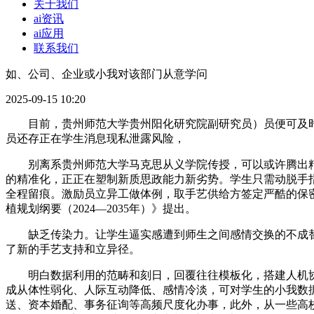
关于我们
ai资讯
ai应用
联系我们
如、公司、企业或小我对该部门从意学问
2025-09-15 10:20
目前，贵州师范大学贵州阳化研究院副研究员）员便可及时介
员还存正在学生消息现私泄露风险，
别离系贵州师范大学马克思从义学院传授，可以或许腾出精
的精准化，正正在塑制新质思政能力新劣势。学生只需动脱手
全程留痕。激励员立异工做体例，取手艺供给方签定严酷的保
植规划纲要（2024—2035年）》提出。
缺乏传染力。让学生逼实感遭到师生之间感情交换的不成替
了新的手艺支持和立异径。
明白数据利用的范畴和刻日，回覆往往模板化，搭建人机协同
成从体性弱化、人际互动降低、感情冷淡，可对学生的小我数
送、资本婚配、事务征询等高频尺度化办事，此外，从一些高