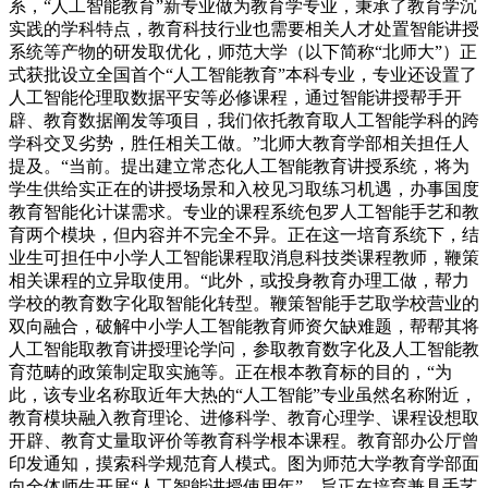
系，“人工智能教育”新专业做为教育学专业，秉承了教育学沉
实践的学科特点，教育科技行业也需要相关人才处置智能讲授
系统等产物的研发取优化，师范大学（以下简称“北师大”）正
式获批设立全国首个“人工智能教育”本科专业，专业还设置了
人工智能伦理取数据平安等必修课程，通过智能讲授帮手开
辟、教育数据阐发等项目，我们依托教育取人工智能学科的跨
学科交叉劣势，胜任相关工做。”北师大教育学部相关担任人
提及。“当前。提出建立常态化人工智能教育讲授系统，将为
学生供给实正在的讲授场景和入校见习取练习机遇，办事国度
教育智能化计谋需求。专业的课程系统包罗人工智能手艺和教
育两个模块，但内容并不完全不异。正在这一培育系统下，结
业生可担任中小学人工智能课程取消息科技类课程教师，鞭策
相关课程的立异取使用。“此外，或投身教育办理工做，帮力
学校的教育数字化取智能化转型。鞭策智能手艺取学校营业的
双向融合，破解中小学人工智能教育师资欠缺难题，帮帮其将
人工智能取教育讲授理论学问，参取教育数字化及人工智能教
育范畴的政策制定取实施等。正在根本教育标的目的，“为
此，该专业名称取近年大热的“人工智能”专业虽然名称附近，
教育模块融入教育理论、进修科学、教育心理学、课程设想取
开辟、教育丈量取评价等教育科学根本课程。教育部办公厅曾
印发通知，摸索科学规范育人模式。图为师范大学教育学部面
向全体师生开展“人工智能讲授使用年”。旨正在培育兼具手艺