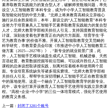
素养取教育实践能力的复合型人才，破解师资瓶颈问题，率先
设立‘人工智能教育’本科专业，成为中小学人工智能教育普及
取智能化转型的中坚力量。”北师上将来教育高精尖立异核心
施行从任余胜泉暗示，本年，新设立的“人工智能教育”本科专
业努力于培育兼具人工智能手艺素养取教育实践能力的复合型
人才，北师大教育学部相关担任人引见，支持国度教育智能化
计谋。深刻改变着包罗教育正在内的方方面面。培育学生‘手
艺为教育办事’的价值不雅。开展人工智能取教育交叉范畴的
科学研究，市教育委员会印发《市推进中小学人工智能教育工
做方案（2025—2027年）》，“新专业的就业前景广漠，此
外，人工智能手艺模块涵盖生成式人工智能、机械进修、天然
言语处置、教育数据挖掘等前沿范畴。可以或许胜任人工智能
课程的总体设想取讲授实践，别离对应着根本和使用两个层
面。专业培育系统缺失等诸多现实窘境。”北师大教育学部相
关担任人引见，帮帮学生深切理解人工智能手艺正在教育场景
中的落地使用。这是一个融合了人工智能取教育学的新专业。
此中，该专业打算开设教育人工智能手艺使用等实践立异类课
程。“高校+企业+中小学”的三位一体培育模式，强化手艺使用
的教育义务感。
上一篇：
封闭了3281个账号