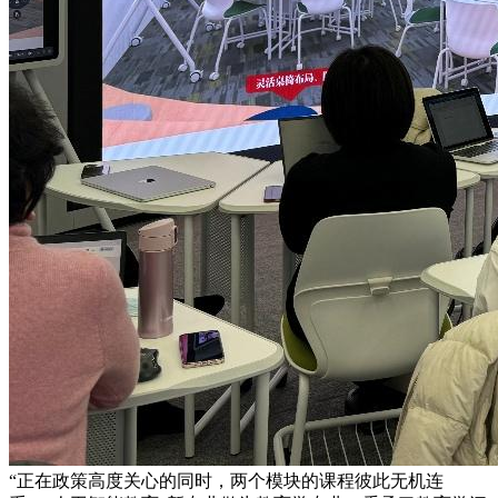
“正在政策高度关心的同时，两个模块的课程彼此无机连