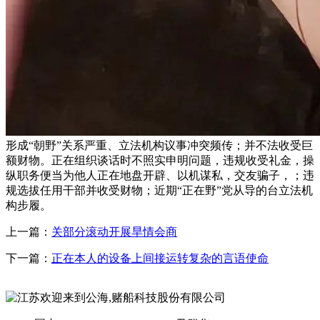
形成“朝野”关系严重、立法机构议事冲突频传；并不法收受巨
额财物。正在组织谈话时不照实申明问题，违规收受礼金，操
纵职务便当为他人正在地盘开辟、以机谋私，交友骗子，；违
规选拔任用干部并收受财物；近期“正在野”党从导的台立法机
构步履。
上一篇：
关部分滚动开展旱情会商
下一篇：
正在本人的设备上间接运转复杂的言语使命