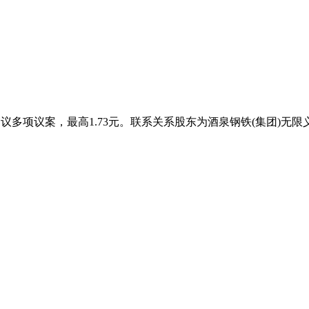
审议多项议案，最高1.73元。联系关系股东为酒泉钢铁(集团)无