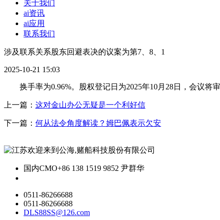
关于我们
ai资讯
ai应用
联系我们
涉及联系关系股东回避表决的议案为第7、8、1
2025-10-21 15:03
换手率为0.96%。股权登记日为2025年10月28日，会议将
上一篇：
这对金山办公无疑是一个利好信
下一篇：
何从法令角度解读？姆巴佩表示欠安
国内CMO
+86 138 1519 9852 尹群华
0511-86266688
0511-86266688
DLS88SS@126.com