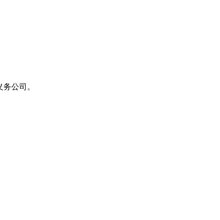
限义务公司。