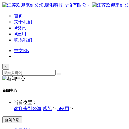
首页
关于我们
ai资讯
ai应用
联系我们
中文
EN
×
新闻中心
当前位置：
欢迎来到公海,赌船
>
ai应用
>
新闻互动