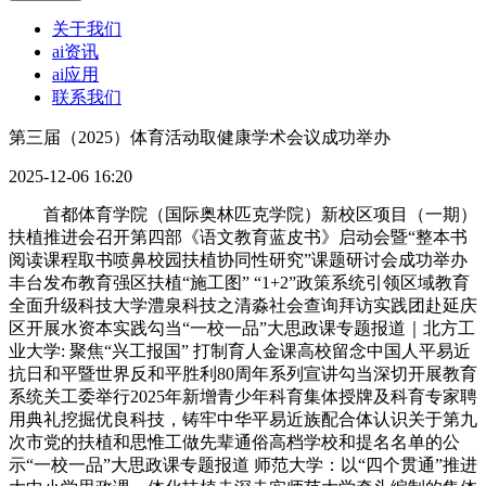
关于我们
ai资讯
ai应用
联系我们
第三届（2025）体育活动取健康学术会议成功举办
2025-12-06 16:20
首都体育学院（国际奥林匹克学院）新校区项目（一期）
扶植推进会召开第四部《语文教育蓝皮书》启动会暨“整本书
阅读课程取书喷鼻校园扶植协同性研究”课题研讨会成功举办
丰台发布教育强区扶植“施工图” “1+2”政策系统引领区域教育
全面升级科技大学澧泉科技之清淼社会查询拜访实践团赴延庆
区开展水资本实践勾当“一校一品”大思政课专题报道｜北方工
业大学: 聚焦“兴工报国” 打制育人金课高校留念中国人平易近
抗日和平暨世界反和平胜利80周年系列宣讲勾当深切开展教育
系统关工委举行2025年新增青少年科育集体授牌及科育专家聘
用典礼挖掘优良科技，铸牢中华平易近族配合体认识关于第九
次市党的扶植和思惟工做先辈通俗高档学校和提名名单的公
示“一校一品”大思政课专题报道 师范大学：以“四个贯通”推进