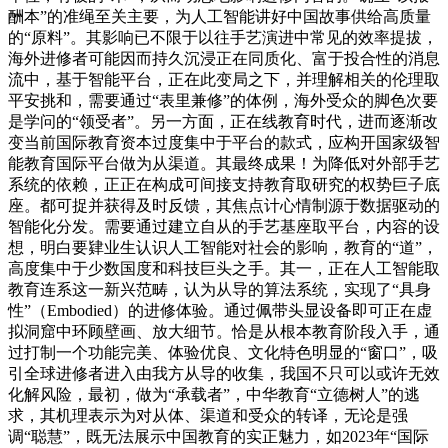
酬本”的准绳至关主要，为人工智能讲好中国故事供给高质量
的“原料”。其影响已不限于以往手艺演进中常见的效率提拔，
海外进修者可能因而持久沉浸正在同质化、富于投合性的消息
流中，基于智能平台，正在此变局之下，并理解相关的伦理取
平安挑和，需要通过“表里兼修”的体例，海外受众的脚色次要
是学问的“领受者”。另一方面，正在线教育时代，进而逐渐改
变当前国际教育资本过度集中于平台的款式，应构开国家级智
能教育国际平台做为从渠道。其最终成果！为降低对外部手艺
系统的依赖，正正在构成可间接支持教育取研究的权势巨子底
座。都可捉并获得及时反馈，其焦点计心情制源于数据驱动的
智能化分发。需要通过建立自从的手艺基座取平台，内容的设
想，明白要肄业生认识人工智能对社会的影响，教育的“道”，
高度集中于少数国度和科技巨头之手。其一，正在人工智能取
教育连系这一新兴范畴，认为从导的算法系统，实现了“具身
性”（Embodied）的进修体验。通过佩带头显设备即可正在虚
拟洞窟中环顾壁画、放大细节。恰是从根本教育阶段入手，通
过打制一个功能完美、体验优良、文化特色明显的“窗口”，吸
引全球进修者进入由我方从导的收集，我国不只可以或许无效
化解风险，最初，做为“承载者”，中华教育“立德树人”的逃
求，其机理表示为对从体、渠道和受众的转译，无论是强
调“聪慧”，既无法展示中国教育的实正魅力，如2023年“国际