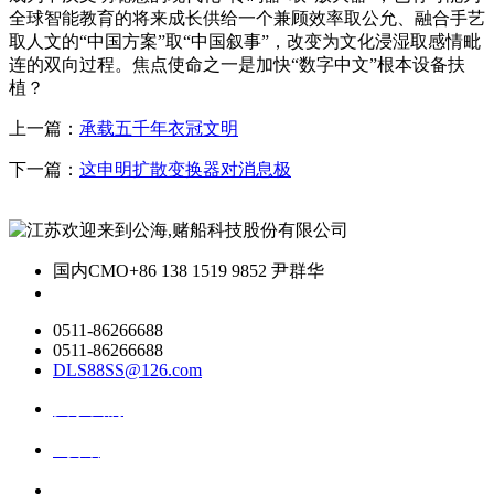
全球智能教育的将来成长供给一个兼顾效率取公允、融合手艺
取人文的“中国方案”取“中国叙事”，改变为文化浸湿取感情毗
连的双向过程。焦点使命之一是加快“数字中文”根本设备扶
植？
上一篇：
承载五千年衣冠文明
下一篇：
这申明扩散变换器对消息极
国内CMO
+86 138 1519 9852 尹群华
0511-86266688
0511-86266688
DLS88SS@126.com
关于我们
ai资讯
ai应用