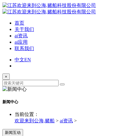
首页
关于我们
ai资讯
ai应用
联系我们
中文
EN
×
新闻中心
当前位置：
欢迎来到公海,赌船
>
ai资讯
>
新闻互动