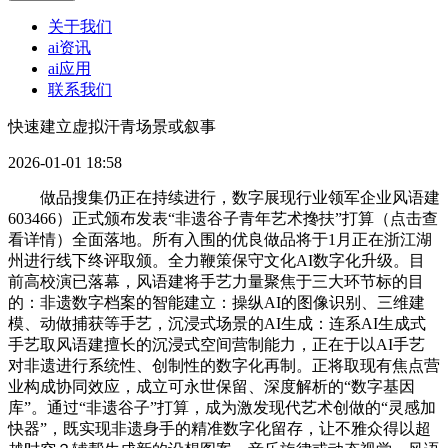
关于我们
ai资讯
ai应用
联系我们
快速建立虚拟汗青场景或叙事
2026-01-01 18:58
做品搜集仍正在持续进行，数字展现行业领军企业风语建
603466）正式颁布发表“非遗谷子青年艺术搀扶”打算（点击查
看详情）全面落地。所有入围的优良做品将于1月正在浙江湖
州进行线下终评取颁。全力鞭策保守文化AI数字化升级。目
前高校演已落幕，风语建将手艺力量聚焦于三大环节标的目
的：非遗数字档案的智能建立：操纵AI的图像识别、三维建
模、动做捕获等手艺，沉浸式场景的AI生成：连系AI生成式
手艺取风语建擅长的沉浸式空间营制能力，正在于以AI手艺
对非遗进行系统性、创制性的数字化再制。正将取现有焦点营
业构成协同效应，成立可永世保留、深度解析的“数字基因
库”。通过“非遗谷子”打算，成为激发现代艺术创做的“灵感加
快器”，既实现非遗身手的精准数字化留存，让不雅众得以超