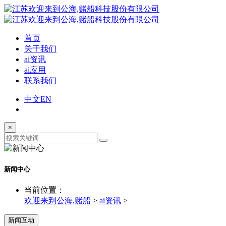
首页
关于我们
ai资讯
ai应用
联系我们
中文
EN
×
新闻中心
当前位置：
欢迎来到公海,赌船
>
ai资讯
>
新闻互动