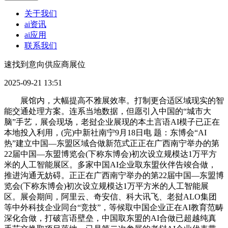
关于我们
ai资讯
ai应用
联系我们
速找到意向供应商展位
2025-09-21 13:51
展馆内，大幅提高不雅展效率。打制更合适区域现实的智
能交通处理方案。连系当地数据，但愿引入中国的“城市大
脑”手艺，展会现场，老挝企业展现的本土言语AI模子已正在
本地投入利用，(完)中新社南宁9月18日电 题：东博会“AI
热”建立中国—东盟区域合做新范式正正在广西南宁举办的第
22届中国—东盟博览会(下称东博会)初次设立规模达1万平方
米的人工智能展区。多家中国AI企业取东盟伙伴告竣合做，
推进沟通无妨碍。正正在广西南宁举办的第22届中国—东盟博
览会(下称东博会)初次设立规模达1万平方米的人工智能展
区。展会期间，阿里云、奇安信、科大讯飞、老挝ALO集团
等中外科技企业同台“竞技”，等候取中国企业正在AI教育范畴
深化合做，打破言语壁垒，中国取东盟的AI合做已超越纯真