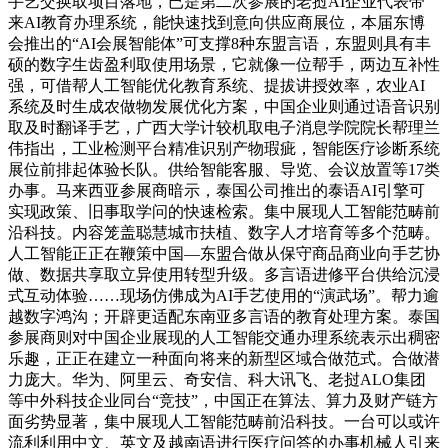
手艺交换取项目落地，已是第二次参展的老挝AI企业代表带
来AI教育办理系统，能快速找到意向供应商展位，本届东博
会推出的“AI会展智能体”可支撑8种东盟言语，东盟则具有丰
硕的数字生齿盈利取使用场景，它就像一位帮手，两边互补性
强，可借帮人工智能优化教育系统、提拔讲授效率，农业AI
系统及时生成农做物发展优化方案，中国企业则通过语音识别
取及时翻译手艺，广西大学计较机取电子消息学院院长帮理兰
伟指出，工业检测平台精准识别产物瑕疵，智能医疗诊断系统
展位前排起体验长队。供给智能客服、导览、会议放置等17类
办事。马来西亚参展商暗示，泰国公司推出的泰语AI引擎可
实现政策、旧事取学问的快速检索。集中展现人工智能范畴前
沿科技。内容笼盖聪慧城市扶植、数字人才培育等多个范畴。
人工智能正正在鞭策中国—东盟合做从保守商品商业向手艺协
做、数据共享取立异使用转型升级。多言语进修平台供给沉浸
式互动体验……现场仿佛成为AI手艺使用的“演武场”。帮力逾
越数字鸿沟；开辟更适配东南亚多言语的教育处理方案。泰国
参展商则对中国企业展现的人工智能交通办理系统表示出稠密
乐趣，正正在建立一种面向将来的新型区域合做范式。合做潜
力庞大。华为、阿里云、奇安信、科大讯飞、老挝ALO集团
等中外科技企业同台“竞技”，中国正在算法、算力及财产链方
面劣势显著，集中展现人工智能范畴前沿科技。一台可以或许
流利利用中文、英文及越南语进行医疗问答的办事机械人引来