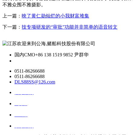
不雅众围不雅摄影。
上一篇：
映了黄仁勋灿烂的小我财富堆集
下一篇：
技专项研发的“审批”功能并非简单的语音转文
国内CMO
+86 138 1519 9852 尹群华
0511-86266688
0511-86266688
DLS88SS@126.com
关于我们
ai资讯
ai应用
联系我们