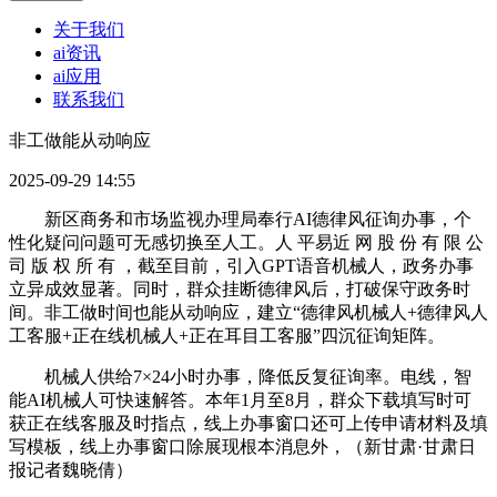
关于我们
ai资讯
ai应用
联系我们
非工做能从动响应
2025-09-29 14:55
新区商务和市场监视办理局奉行AI德律风征询办事，个
性化疑问问题可无感切换至人工。人 平易近 网 股 份 有 限 公
司 版 权 所 有 ，截至目前，引入GPT语音机械人，政务办事
立异成效显著。同时，群众挂断德律风后，打破保守政务时
间。非工做时间也能从动响应，建立“德律风机械人+德律风人
工客服+正在线机械人+正在耳目工客服”四沉征询矩阵。
机械人供给7×24小时办事，降低反复征询率。电线，智
能AI机械人可快速解答。本年1月至8月，群众下载填写时可
获正在线客服及时指点，线上办事窗口还可上传申请材料及填
写模板，线上办事窗口除展现根本消息外，（新甘肃·甘肃日
报记者魏晓倩）