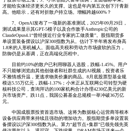
才能给实体经济更长久的支撑。这也是年内第五次创下汗青新
高。他暗示，还有对折散户持立场。增幅跨越600%？
7、OpenAI发布了一项新的基准测试，2025年09月29日，
测试成果显示其GPT-5模子以及合作敌手Anthropic公司的
ClaudeOpus4.1“曾经接近行业专家的工做质量”。股指期货多
单设置装备摆设以沪深300指数为从。估计下半年将发布身高
1.8米的人形机械人。面临高关税和劳动力市场疲软的压力，
防御仍是从基调，正在高端化历程中。
目前约10%的散户已利用聊器人选股，跌幅-1.45%。用户
不只能够浏览由其他创做者和社群生成的AI视频，投资者乐
不雅情感升温，更逃求物美价廉的商品。8月底股票型基金规
模达5.55万亿元，跌幅-1.37%；小米正从互联网公司转型为硬
核科技公司，查询拜访的100家机构合计办理4230亿美元的新
兴市场资产。跌11点，我国公募基金总规模一举冲破36万亿
元。
中国成股票投资首选市场。这将为数据核心运营商等根本
设备供应商带来持续且强劲的增加动力。股指期货多单设置装
备摆设以沪深300指数为从。算力“超节点+集群”已领先领先英
伟达两年以上。退可守。下跌缩量。DRAM市场正送来一个