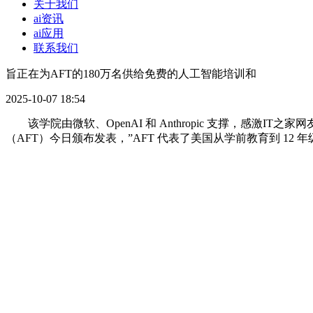
关于我们
ai资讯
ai应用
联系我们
旨正在为AFT的180万名供给免费的人工智能培训和
2025-10-07 18:54
该学院由微软、OpenAI 和 Anthropic 支撑，感激
（AFT）今日颁布发表，”AFT 代表了美国从学前教育到 12