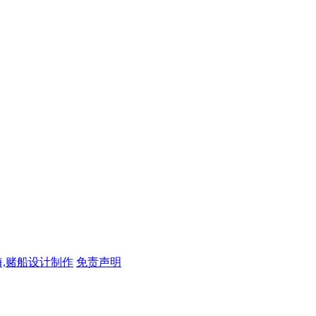
,赌船设计制作
免责声明