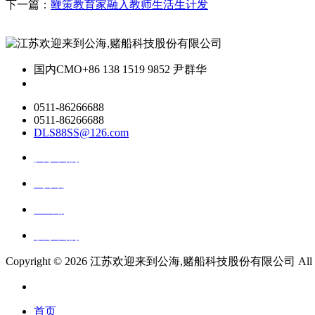
下一篇：
鞭策教育家融入教师生活生计发
国内CMO
+86 138 1519 9852 尹群华
0511-86266688
0511-86266688
DLS88SS@126.com
关于我们
ai资讯
ai应用
联系我们
Copyright ©
2026 江苏欢迎来到公海,赌船科技股份有限公司 All Right
首页