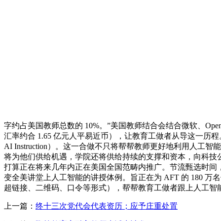
字约占美国教师总数的 10%。”美国教师结合会结合微软、Ope
汇率约合 1.65 亿元人平易近币），让教育工做者从导这一历程。
AI Instruction）。这一合做不只将帮帮教师更好地利
将为他们供给机遇，学院还将供给持续的支撑和资本，向科技公
打算正在将来几年内正在美国全国范畴内推广。节流甄选时间，此
变全美讲堂上人工智能的讲授体例。旨正在为 AFT 的 18
超链接、二维码、口令等形式），帮帮教育工做者跟上人工智
上一篇：
终十三次党代会代表资历；应予庄重处置