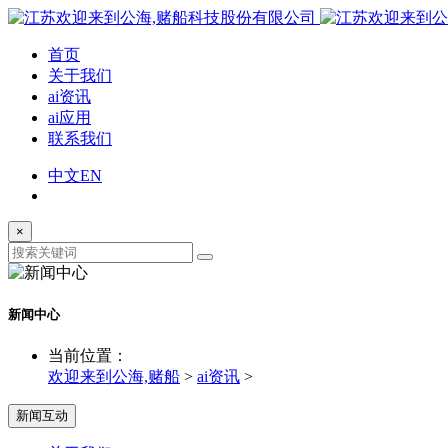
首页
关于我们
ai资讯
ai应用
联系我们
中文
EN
×
新闻中心
当前位置：
欢迎来到公海,赌船
>
ai资讯
>
新闻互动