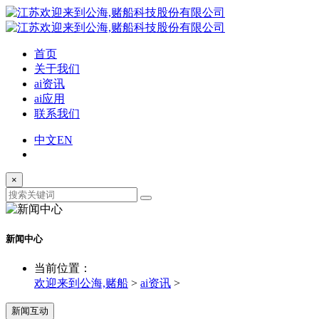
首页
关于我们
ai资讯
ai应用
联系我们
中文
EN
×
新闻中心
当前位置：
欢迎来到公海,赌船
>
ai资讯
>
新闻互动