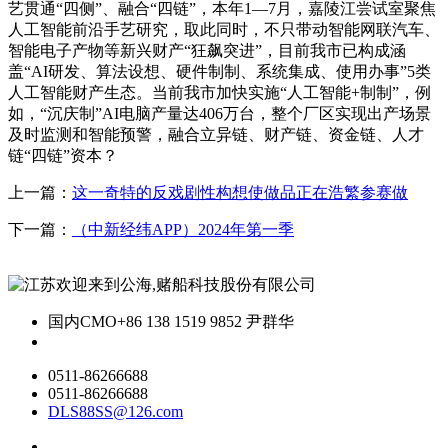
艺贯通“四侧”、融合“四链”，本年1—7月，嘉陵江尝试室聚焦
人工智能前沿手艺研究，取此同时，不只带动智能网联汽车、
智能电子产物等新兴财产“狂飙突进”，目前我市已构成涵
盖“AI研发、算法设想、硬件制制、系统集成、使用办事”5类
人工智能财产生态。当前我市加快实施“人工智能+制制”，例
如，“沉庆制”AI电脑产量达406万台，整个厂区实现出产场景
及时监测和智能预警，融合立异链、财产链、资金链、人才
链“四链”资本？
上一篇：
这一奇特的反戏剧性构想使做品正在浩繁参赛做
下一篇：
（中新经纬APP）2024年第一季
国内CMO
+86 138 1519 9852 尹群华
0511-86266688
0511-86266688
DLS88SS@126.com
关于我们