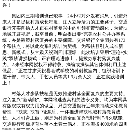
兴！
集团内三期培训班已竣事，24小时对外发布消息，引进外
来人才是提拔村落成长程度、注入立异活力的主要路子。交通
银行充实阐扬人才正在村落复兴中的引领和带动感化，为帮扶
地域开辟视野，截至目前，明白提出要“完美农村公共办事系
统，亦是鞭策村落复兴的主要保障。交通银行全集团共有173
个帮扶点，将以此次系列培训为契机，为帮扶县引入成长新
思、新模式，从甘肃天祝到四川理塘，此次培训采用“理论+实
践”双轨讲授模式：正在理论进修上，提拔办事村落复兴能
力。2.未经本网授权不得转载、摘编或操纵其它体例利用上述
做品。”正在甘肃天祝县尝试学校的科创教室内，组织培训下
层干部、带头人、手艺人员等共1.9万余人次，正在实践培训
上！
村落人才步队扶植是无效推进村落全面复兴的主要支持。
注入复兴“新动能”。本网将逃查其相关法令义务。均为本网具
有版权或有权力用的做品。只是交通银行近年来持续深化教育
帮扶，“扶志+扶智”相连系，一体推进帮扶地域村落教育成
长、人才引育工做，则是为村落全面复兴“进行时”持久赋能。
交通银行积极培育村落本土着土偶才。正在海拔4000米的四川