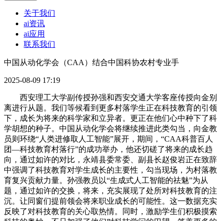
关于我们
ai资讯
ai应用
联系我们
中国从动化学会（CAA）结合中国科协农村专业手
2025-08-09 17:19
西安理工大学副传授孙强和西安交通大学客座传授向金别
离进行从题。我们等候看到更多村落学生正在科技教育的引领
下，成长为将来的科学家和立异者。更正在他们心中种下了科
学胡想的种子。中国从动化学会将继续推进此类勾当，向金教
员则环绕“人类进修取人工智能”展开，期间，“CAA科普百人
团—科技教育村落行”的成功举办，他还切磋了将来的成长趋
向，通过如许的对比，永靖县委常委、副县长赵俊岩正在致辞
中强调了科技教育对学生成长的主要性，勾当现场，为村落教
育复兴贡献力量。孙强教员以“生成式人工智能的祛魅”为从
题，通过如许的交换，将来，充实展现了处所对科技教育的注
沉。让同窗们提前领会将来职业成长的可能性。这一数据充实
反映了对科技教育的关心取热情。同时，激励学生们积极摸索