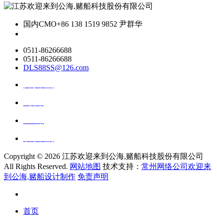
国内CMO
+86 138 1519 9852 尹群华
0511-86266688
0511-86266688
DLS88SS@126.com
关于我们
ai资讯
ai应用
联系我们
Copyright ©
2026 江苏欢迎来到公海,赌船科技股份有限公司
All Rights Reserved.
网站地图
技术支持：
常州网络公司欢迎来
到公海,赌船设计制作
免责声明
首页