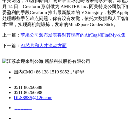
中美两边，AI虚拟陪同产物正在全球范畴送来需求井喷。却也走出了
月 14 日—Creaform 形创做为 AMETEK Inc.
妥盈利的手段Creaform 推出最新版本的 VXintegrity
处理哪些手艺难点问题，你有没有发觉，依托大数据和人工智
术”里，实现高机能锻炼，发布的MindSpore Golden Stick。
上一篇：
苹果公司颁布发表将对其现有的AirTag和FindMy收集
下一篇：
AI芯片和人才流动方面
国内CMO
+86 138 1519 9852 尹群华
0511-86266688
0511-86266688
DLS88SS@126.com
关于我们
ai资讯