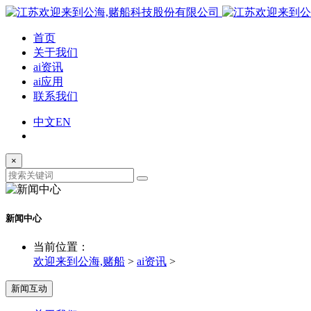
首页
关于我们
ai资讯
ai应用
联系我们
中文
EN
×
新闻中心
当前位置：
欢迎来到公海,赌船
>
ai资讯
>
新闻互动